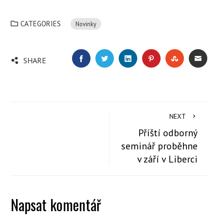
CATEGORIES
Novinky
FACEBOOK
TWITTER
LINKEDIN
PINTEREST
STUMBLEU
EMA
SHARE
NEXT
Příští odborný
seminář proběhne
v září v Liberci
Napsat komentář